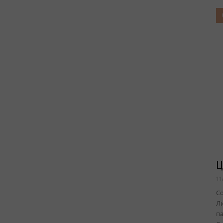
Ц
11
Со
Ли
па