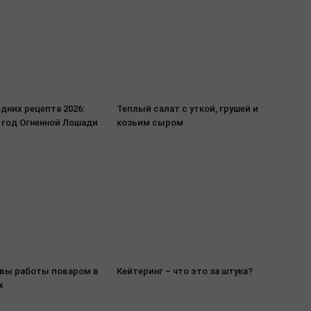
дних рецепта 2026:
Теплый салат с уткой, грушей и
 год Огненной Лошади
козьим сыром
вы работы поваром в
Кейтеринг – что это за штука?
х