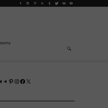
а
 МИРА
Контакте
Telegram
Pinterest
Instagram
Facebook
X