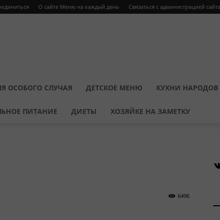
оединиться
О сайте Меню на каждый день
Связаться с администрацией сайт
Я ОСОБОГО СЛУЧАЯ
ДЕТСКОЕ МЕНЮ
КУХНИ НАРОДОВ
ЛЬНОЕ ПИТАНИЕ
ДИЕТЫ
ХОЗЯЙКЕ НА ЗАМЕТКУ
В
6496