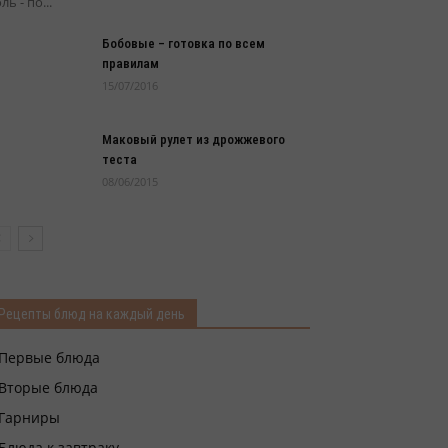
ль - по...
Бобовые – готовка по всем
правилам
15/07/2016
Маковый рулет из дрожжевого
теста
08/06/2015
Рецепты блюд на каждый день
Первые блюда
Вторые блюда
Гарниры
Блюда к завтраку