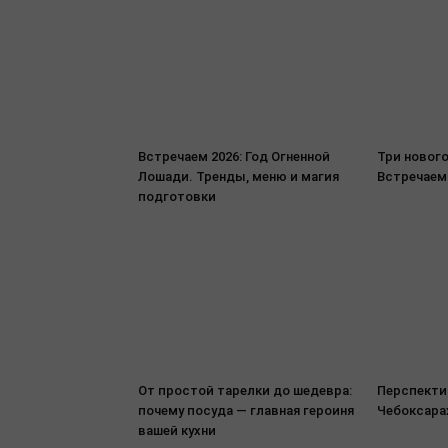
Встречаем 2026: Год Огненной
Три нового
Лошади. Тренды, меню и магия
Встречаем
подготовки
От простой тарелки до шедевра:
Перспекти
почему посуда — главная героиня
Чебоксара
вашей кухни