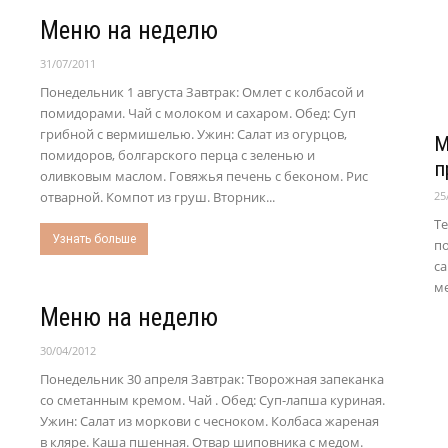
Меню на неделю
31/07/2011
Понедельник 1 августа Завтрак: Омлет с колбасой и
помидорами. Чай с молоком и сахаром. Обед: Суп
грибной с вермишелью. Ужин: Салат из огурцов,
М
помидоров, болгарского перца с зеленью и
п
оливковым маслом. Говяжья печень с беконом. Рис
отварной. Компот из груш. Вторник...
25
Т
Узнать больше
по
с
ме
Меню на неделю
30/04/2012
Понедельник 30 апреля Завтрак: Творожная запеканка
со сметанным кремом. Чай . Обед: Суп-лапша куриная.
Ужин: Салат из моркови с чесноком. Колбаса жареная
в кляре. Каша пшенная. Отвар шиповника с медом.