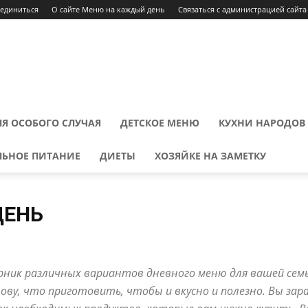
оединиться
О сайте Меню на каждый день
Связаться с администрацией сайта
Я ОСОБОГО СЛУЧАЯ
ДЕТСКОЕ МЕНЮ
КУХНИ НАРОДОВ
ЛЬНОЕ ПИТАНИЕ
ДИЕТЫ
ХОЗЯЙКЕ НА ЗАМЕТКУ
ДЕНЬ
ниры
День Влюбленных
Десерты
Детское меню
Диеты
меню
Масленичная неделя
Меню на каждый день
Напитки
рник различных вариантов дневного меню для вашей семь
да
Постное меню
Правильное питание
Праздничное меню
Рецепты красоты и здоровья
Салаты и закуски
Соусы
лову, что приготовить, чтобы и вкусно и полезно. Вы зар