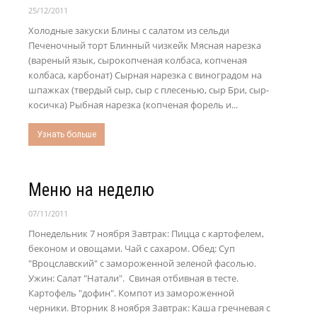
25/12/2011
Холодные закуски Блины с салатом из сельди
Печеночный торт Блинный чизкейк Мясная нарезка
(вареный язык, сырокопченая колбаса, копченая
колбаса, карбонат) Сырная нарезка с виноградом на
шпажках (твердый сыр, сыр с плесенью, сыр Бри, сыр-
косичка) Рыбная нарезка (копченая форель и...
Узнать больше
Меню на неделю
07/11/2011
Понедельник 7 ноября Завтрак: Пицца с картофелем,
беконом и овощами. Чай с сахаром. Обед: Суп
"Вроцславский" с замороженной зеленой фасолью.
Ужин: Салат "Натали". Свиная отбивная в тесте.
Картофель "дофин". Компот из замороженной
черники. Вторник 8 ноября Завтрак: Каша гречневая с