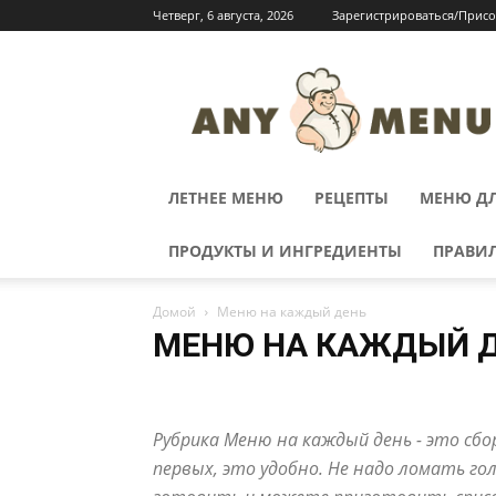
Четверг, 6 августа, 2026
Зарегистрироваться/Прис
ЛЕТНЕЕ МЕНЮ
РЕЦЕПТЫ
МЕНЮ ДЛ
ПРОДУКТЫ И ИНГРЕДИЕНТЫ
ПРАВИ
Домой
Меню на каждый день
МЕНЮ НА КАЖДЫЙ 
Блюда к завтраку
Вторые блюда
Выпечка
Гар
Консервирование
Кухни народов мира
Летнее 
Рубрика Меню на каждый день - это сбо
Новогоднее меню
Пасхальное меню
Первые блю
Продукты и ингредиенты
Рецепты для мультиварки
первых, это удобно. Не надо ломать го
Хозяйке на заметку