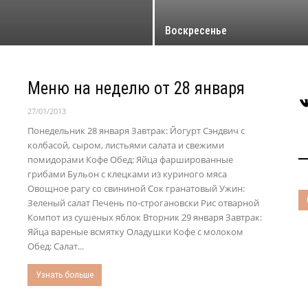
Воскресенье
Меню на неделю от 28 января
В
27/01/2013
Понедельник 28 января Завтрак: Йогурт Сэндвич с
колбасой, сыром, листьями салата и свежими
помидорами Кофе Обед: Яйца фаршированные
грибами Бульон с клецками из куриного мяса
Овощное рагу со свининой Сок гранатовый Ужин:
Зеленый салат Печень по-строгановски Рис отварной
Компот из сушеных яблок Вторник 29 января Завтрак:
Яйца вареные всмятку Оладушки Кофе с молоком
Обед: Салат...
Узнать больше