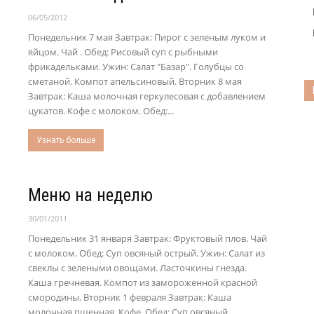
06/05/2012
Понедельник 7 мая Завтрак: Пирог с зеленым луком и
яйцом. Чай . Обед: Рисовый суп с рыбными
фрикадельками. Ужин: Салат "Базар". Голубцы со
сметаной. Компот апельсиновый. Вторник 8 мая
Завтрак: Каша молочная геркулесовая с добавлением
цукатов. Кофе с молоком. Обед:...
Узнать больше
Меню на неделю
30/01/2011
Понедельник 31 января Завтрак: Фруктовый плов. Чай
с молоком. Обед: Суп овсяный острый. Ужин: Салат из
свеклы с зелеными овощами. Ласточкины гнезда.
Каша гречневая. Компот из замороженной красной
смородины. Вторник 1 февраля Завтрак: Каша
молочная пшенная. Кофе. Обед: Суп овсяный...