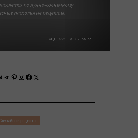
числяется по лунно-солнечному
ресные пасхальные рецепты.
ПО ОЦЕНКАМ В ОТЗЫВАХ
Контакте
Telegram
Pinterest
Instagram
Facebook
X
Случайные рецепты