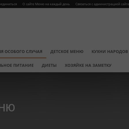
оединиться
О сайте Меню на каждый день
Связаться с администрацией сайт
Я ОСОБОГО СЛУЧАЯ
ДЕТСКОЕ МЕНЮ
КУХНИ НАРОДОВ
ЛЬНОЕ ПИТАНИЕ
ДИЕТЫ
ХОЗЯЙКЕ НА ЗАМЕТКУ
ЕНЮ
ниры
День Влюбленных
Десерты
Детское меню
Диеты