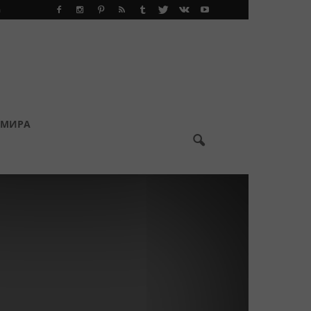
а
 МИРА