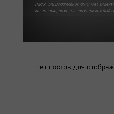
Консервирование
Кухни народов мира
Летнее 
Пасха или Воскресение Христово главны
Новогоднее меню
Пасхальное меню
Первые блю
календарю, поэтому праздник каждый го
Продукты и ингредиенты
Рецепты для мультиварки
Хозяйке на заметку
Нет постов для отобра