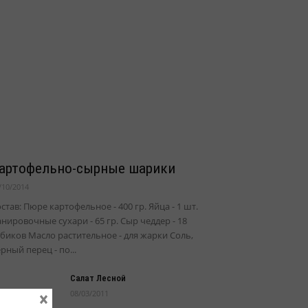
артофельно-сырные шарики
/10/2014
став: Пюре картофельное - 400 гр. Яйца - 1 шт.
нировочные сухари - 65 гр. Сыр чеддер - 18
биков Масло растительное - для жарки Соль,
рный перец - по...
Салат Лесной
×
08/03/2011