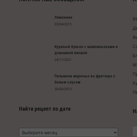
Лимонник
В
03/04/2015
Д
В
С
Куриный бульон с шампиньонами и
домашней лапшой
Б
и
24/11/2021
М
П
Пельмени жареные во фритюре с
белым соусом
К
30/06/2013
П
Найти рецепт по дате
Н
Найти
рецепт