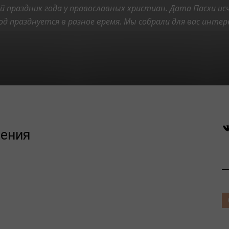
меню
Масленичная неделя
Меню на каждый день
Напитки
й праздник года у православных христиан. Дата Пасхи ис
да
Постное меню
Правильное питание
Праздничное меню
д празднуется в разное время. Мы собрали для вас инте
Рецепты красоты и здоровья
Салаты и закуски
Соусы
В
жения