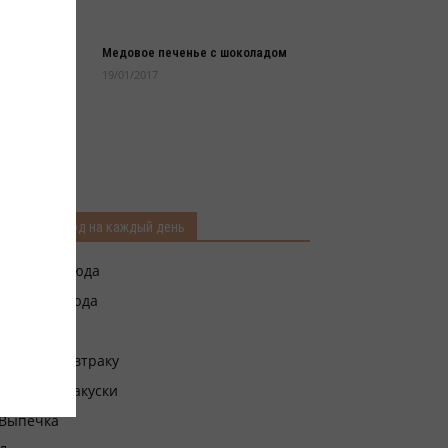
Медовое печенье с шоколадом
19/01/2017
Рецепты блюд на каждый день
Первые блюда
Вторые блюда
Гарниры
Блюда к завтраку
Салаты и закуски
Выпечка