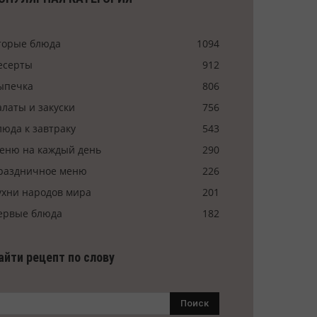
торые блюда
1094
есерты
912
ыпечка
806
алаты и закуски
756
люда к завтраку
543
еню на каждый день
290
раздничное меню
226
ухни народов мира
201
ервые блюда
182
айти рецепт по слову