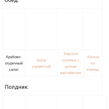
Обед:
Тефтели
Крабово-
Кисель
Борщ
тушеные с
огуречный
из
украинский
целым
салат
клюквы
картофелем
Полдник: