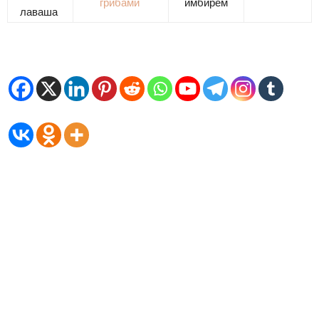
грибами
имбирем
лаваша