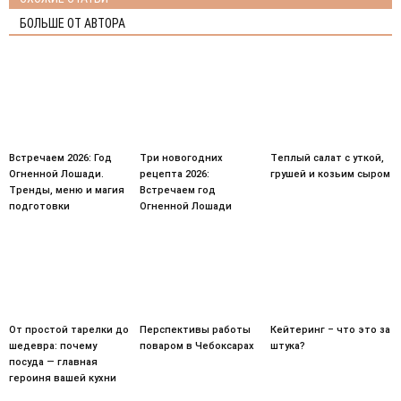
БОЛЬШЕ ОТ АВТОРА
Встречаем 2026: Год
Три новогодних
Теплый салат с уткой,
Огненной Лошади.
рецепта 2026:
грушей и козьим сыром
Тренды, меню и магия
Встречаем год
подготовки
Огненной Лошади
От простой тарелки до
Перспективы работы
Кейтеринг – что это за
шедевра: почему
поваром в Чебоксарах
штука?
посуда — главная
героиня вашей кухни