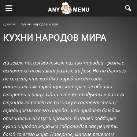
Домой
Кухни народов мира
КУХНИ НАРОДОВ МИРА
Блюда к завтраку
Вторые блюда
Выпечка
Гарниры
День Влюбленных
Десерты
Детское меню
Диеты
На земле несколько тысяч разных народов - разные
Консервирование
Кухни народов мира
Летнее меню
источники называют разные цифры. Но ни для кого
Масленичная неделя
Меню на каждый день
Напитки
не секрет, что каждый народ имеет свои
Новогоднее меню
Пасхальное меню
Первые блюда
национальные традиции, которые не обошли
Постное меню
Правильное питание
Праздничное меню
стороной и пищу. Одни и те же продукты в разных
Продукты и ингредиенты
Рецепты для мультиварки
странах готовят по разному в соответствии с
Рецепты красоты и здоровья
Салаты и закуски
Соусы
традициями своего народа, что придает блюдам
Хозяйке на заметку
оригинальный вкус и аромат. В нашей подборке
Кухни народов мира мы собрали для вас рецепты
блюд со всего мира. Наверное, многие рецепты