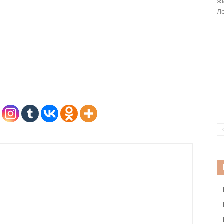
жи
Ле