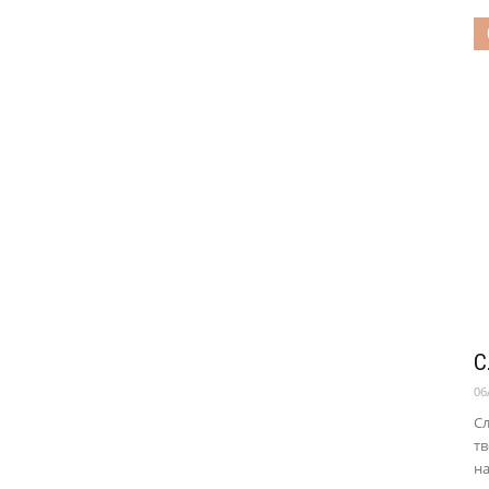
С
06
Сл
тв
на