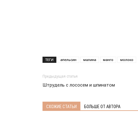
ТЕГИ
апельсин
малина
манго
молоко
Предыдущая статья
Штрудель с лососем и шпинатом
СХОЖИЕ СТАТЬИ
БОЛЬШЕ ОТ АВТОРА