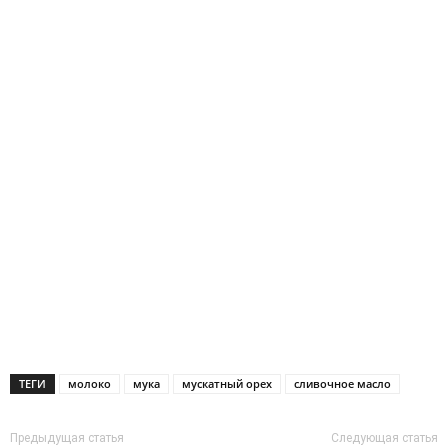
ТЕГИ
молоко
мука
мускатный орех
сливочное масло
Предыдущая статья
Следующая статья