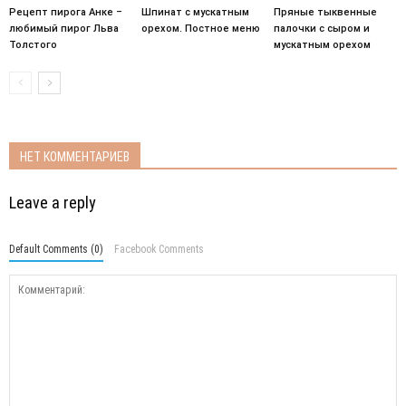
Рецепт пирога Анке –
Шпинат с мускатным
Пряные тыквенные
любимый пирог Льва
орехом. Постное меню
палочки с сыром и
Толстого
мускатным орехом
НЕТ КОММЕНТАРИЕВ
Leave a reply
Default Comments (0)
Facebook Comments