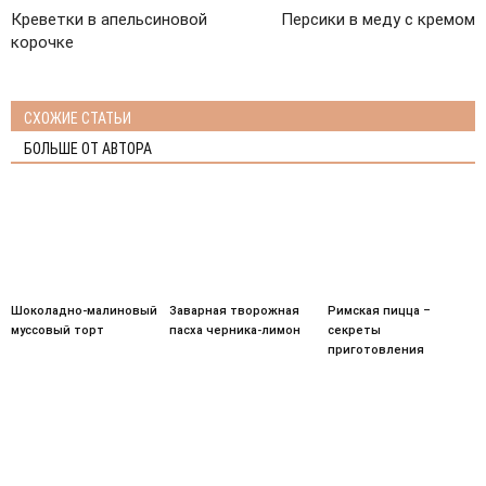
Креветки в апельсиновой
Персики в меду с кремом
корочке
СХОЖИЕ СТАТЬИ
БОЛЬШЕ ОТ АВТОРА
Шоколадно-малиновый
Заварная творожная
Римская пицца –
муссовый торт
пасха черника-лимон
секреты
приготовления