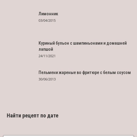
Лимонник
03/04/2015
Куриный бульон с шампиньонами и домашней
лапшой
24/11/2021
Пельмени жареные во фритюре с белым соусом
30/06/2013
Найти рецепт по дате
Найти