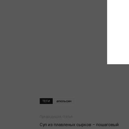
ТЕГИ
апельсин
Предыдущая статья
Суп из плавленых сырков – пошаговый