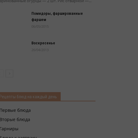
ринованные огурцы — 2 шт. Рис отварной —...
Помидоры, фаршированные
фаршем
06/05/2015
Воскресенье
26/04/2013
Рецепты блюд на каждый день
Первые блюда
Вторые блюда
Гарниры
Блюда к завтраку