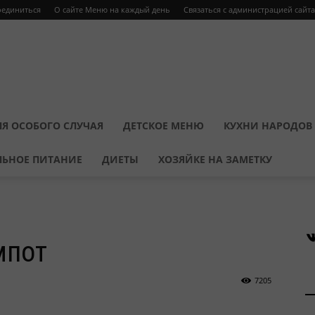
оединиться
О сайте Меню на каждый день
Связаться с администрацией сайта
Я ОСОБОГО СЛУЧАЯ
ДЕТСКОЕ МЕНЮ
КУХНИ НАРОДОВ
ЛЬНОЕ ПИТАНИЕ
ДИЕТЫ
ХОЗЯЙКЕ НА ЗАМЕТКУ
В
мпот
7205