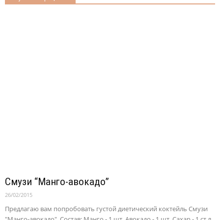
Смузи “Манго-авокадо”
26/02/2015
Предлагаю вам попробовать густой диетический коктейль Смузи
"Манго-авокадо". Состав: Манго - 1 шт. Авокадо - 1 шт. Сахар - 1 ст.л.