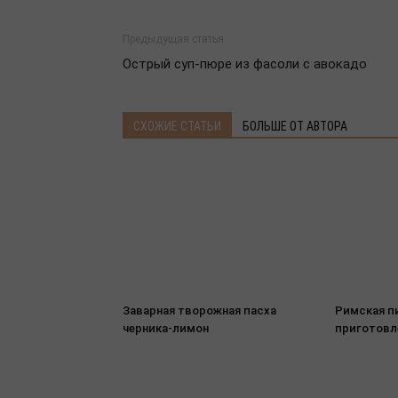
Предыдущая статья
Острый суп-пюре из фасоли с авокадо
СХОЖИЕ СТАТЬИ
БОЛЬШЕ ОТ АВТОРА
Заварная творожная пасха
Римская п
черника-лимон
приготовл