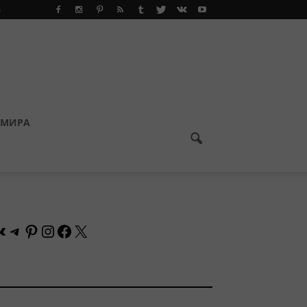
а
 МИРА
Контакте
Telegram
Pinterest
Instagram
Facebook
X