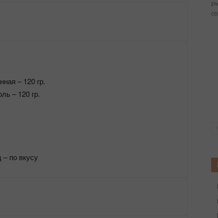
р
со
ная – 120 гр.
ь – 120 гр.
 – по вкусу