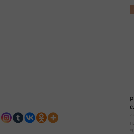
Р
с
20
П
пр