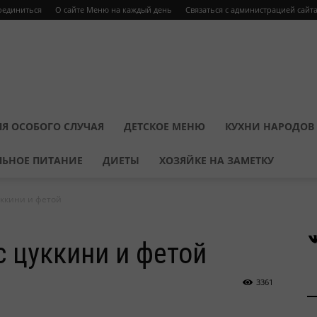
оединиться
О сайте Меню на каждый день
Связаться с администрацией сайт
Я ОСОБОГО СЛУЧАЯ
ДЕТСКОЕ МЕНЮ
КУХНИ НАРОДОВ
ЛЬНОЕ ПИТАНИЕ
ДИЕТЫ
ХОЗЯЙКЕ НА ЗАМЕТКУ
уккини и фетой
В
с цуккини и фетой
3361