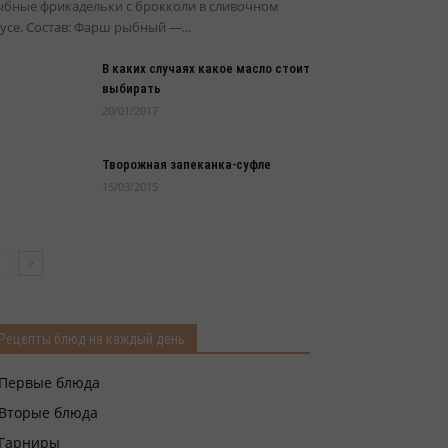
ыбные фрикадельки с брокколи в сливочном
усе. Состав: Фарш рыбный —...
В каких случаях какое масло стоит
выбирать
20/01/2017
Творожная запеканка-суфле
15/03/2015
Рецепты блюд на каждый день
Первые блюда
Вторые блюда
Гарниры