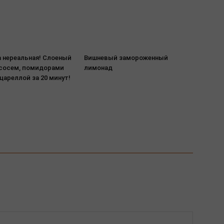
а нереальная! Слоеный
Вишневый замороженный
ососем, помидорами
лимонад
цареллой за 20 минут!