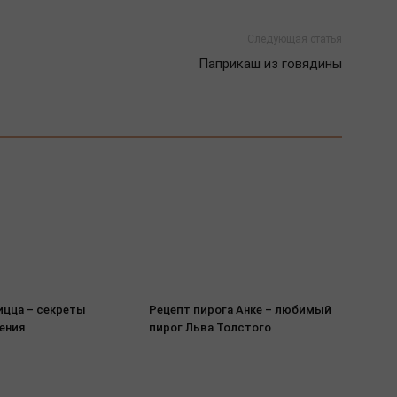
Следующая статья
Паприкаш из говядины
ицца – секреты
Рецепт пирога Анке – любимый
ения
пирог Льва Толстого