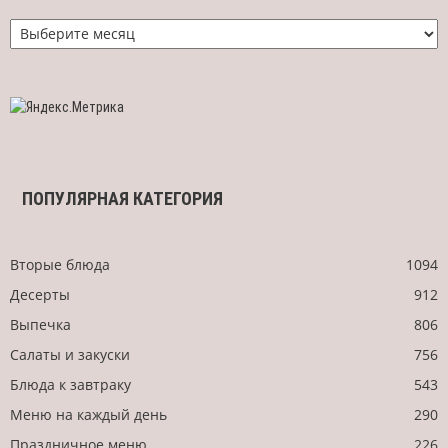
Найти
рецепт
по
дате
ПОПУЛЯРНАЯ КАТЕГОРИЯ
Вторые блюда
1094
Десерты
912
Выпечка
806
Салаты и закуски
756
Блюда к завтраку
543
Меню на каждый день
290
Праздничное меню
226