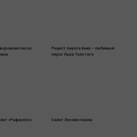
творожная пасха
Рецепт пирога Анке – любимый
имон
пирог Льва Толстого
лат «Рафаэлло»
Салат Лесная сказка