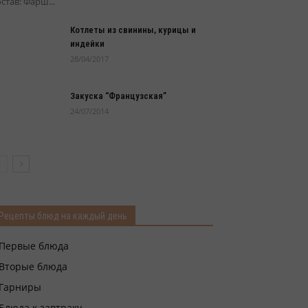
став: Фарш...
Котлеты из свинины, курицы и
индейки
28/04/2017
Закуска “Французская”
24/07/2014
Рецепты блюд на каждый день
Первые блюда
Вторые блюда
Гарниры
Блюда к завтраку