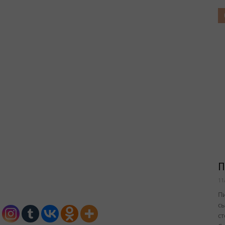
П
11
Пи
с
ст