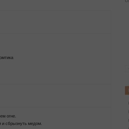
Со
омтика
ем огне.
 и сбрызнуть медом.