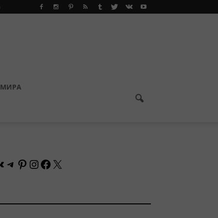
а
 МИРА
Контакте
Telegram
Pinterest
Instagram
Facebook
X