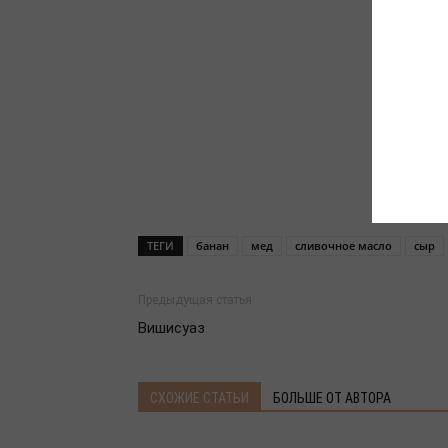
ТЕГИ
банан
мед
сливочное масло
сыр
Предыдущая статья
Вишисуаз
СХОЖИЕ СТАТЬИ
БОЛЬШЕ ОТ АВТОРА