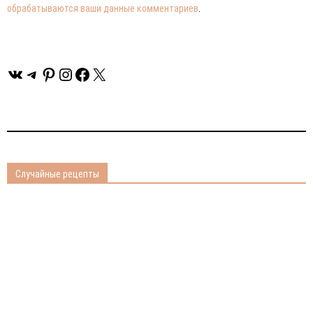
обрабатываются ваши данные комментариев
.
ВКонтакте
Telegram
Pinterest
Instagram
Facebook
X
Случайные рецепты