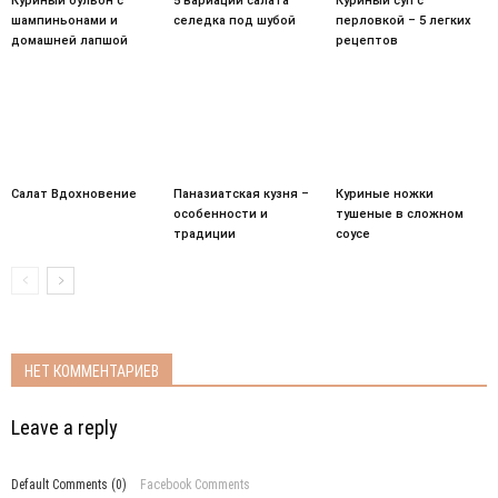
Куриный бульон с
5 вариаций салата
Куриный суп с
шампиньонами и
селедка под шубой
перловкой – 5 легких
домашней лапшой
рецептов
Салат Вдохновение
Паназиатская кузня –
Куриные ножки
особенности и
тушеные в сложном
традиции
соусе
НЕТ КОММЕНТАРИЕВ
Leave a reply
Default Comments (0)
Facebook Comments