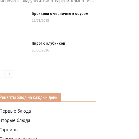
ченочные оладушки. Рис отварной. Компот из...
Брокколи с чесночным соусом
22/01/2015
Пирог с клубникой
20/06/2016
Рецепты блюд на каждый день
Первые блюда
Вторые блюда
Гарниры
Блюда к завтраку