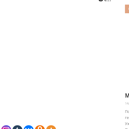
4177
М
14
П
ге
Уж