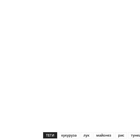
ТЕГИ
кукуруза
лук
майонез
рис
туне