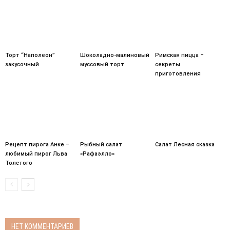
Торт “Наполеон”
Шоколадно-малиновый
Римская пицца –
закусочный
муссовый торт
секреты
приготовления
Рецепт пирога Анке –
Рыбный салат
Салат Лесная сказка
любимый пирог Льва
«Рафаэлло»
Толстого
НЕТ КОММЕНТАРИЕВ