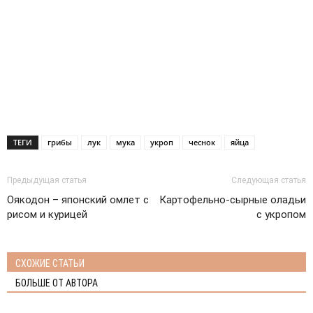
ТЕГИ
грибы
лук
мука
укроп
чеснок
яйца
Предыдущая статья
Следующая статья
Оякодон – японский омлет с
Картофельно-сырные оладьи
рисом и курицей
с укропом
СХОЖИЕ СТАТЬИ
БОЛЬШЕ ОТ АВТОРА