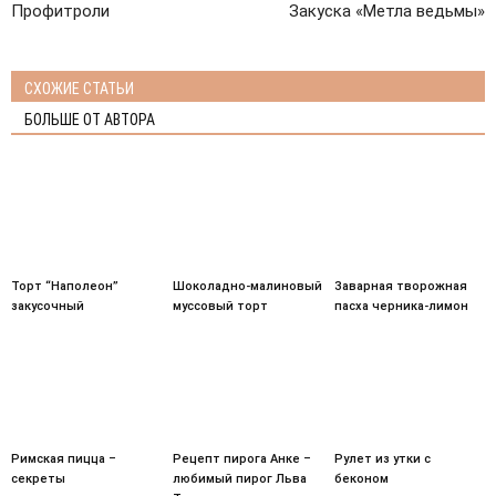
Профитроли
Закуска «Метла ведьмы»
СХОЖИЕ СТАТЬИ
БОЛЬШЕ ОТ АВТОРА
Торт “Наполеон”
Шоколадно-малиновый
Заварная творожная
закусочный
муссовый торт
пасха черника-лимон
Римская пицца –
Рецепт пирога Анке –
Рулет из утки с
секреты
любимый пирог Льва
беконом