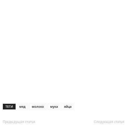
ТЕГИ
мед
молоко
мука
яйца
Предыдущая статья
Следующая статья