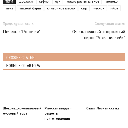
ТЕГИ
дрожжи
кефир
лук
масло растительное
молоко
мука
мясной фарш
сливочное масло
сыр
чеснок
яйца
Предыдущая статья
Следующая статья
Печенье “Розочки”
Очень нежный творожный
пирог “А-ля чизкейк”
СХОЖИЕ СТАТЬИ
БОЛЬШЕ ОТ АВТОРА
Шоколадно-малиновый
Римская пицца –
Салат Лесная сказка
муссовый торт
секреты
приготовления