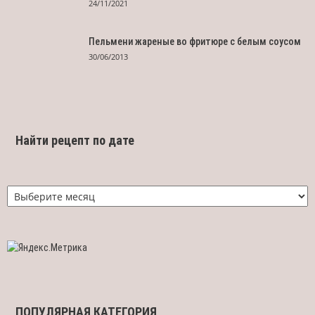
24/11/2021
Пельмени жареные во фритюре с белым соусом
30/06/2013
Найти рецепт по дате
Найти
рецепт
по
дате
ПОПУЛЯРНАЯ КАТЕГОРИЯ