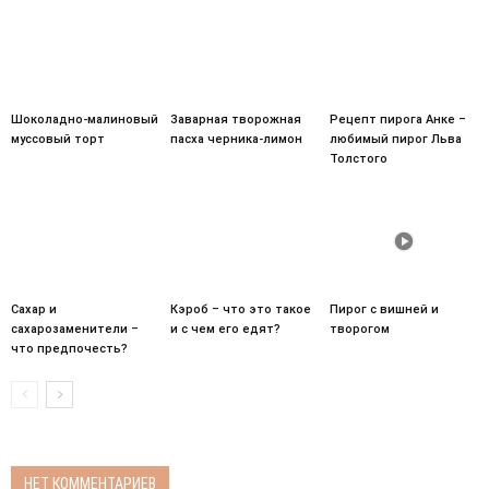
Шоколадно-малиновый
Заварная творожная
Рецепт пирога Анке –
муссовый торт
пасха черника-лимон
любимый пирог Льва
Толстого
Сахар и
Кэроб – что это такое
Пирог с вишней и
сахарозаменители –
и с чем его едят?
творогом
что предпочесть?
НЕТ КОММЕНТАРИЕВ