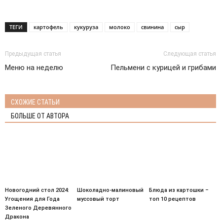
ТЕГИ
картофель
кукуруза
молоко
свинина
сыр
Предыдущая статья
Следующая статья
Меню на неделю
Пельмени с курицей и грибами
СХОЖИЕ СТАТЬИ
БОЛЬШЕ ОТ АВТОРА
Новогодний стол 2024:
Шоколадно-малиновый
Блюда из картошки –
Угощения для Года
муссовый торт
топ 10 рецептов
Зеленого Деревянного
Дракона