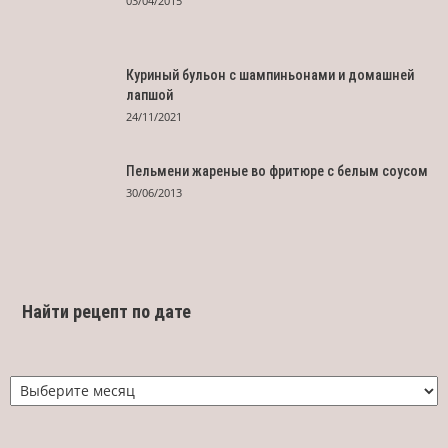
03/04/2015
Куриный бульон с шампиньонами и домашней
лапшой
24/11/2021
Пельмени жареные во фритюре с белым соусом
30/06/2013
Найти рецепт по дате
Найти
рецепт
по
дате