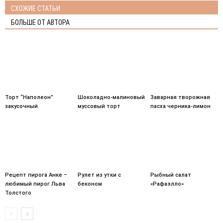
СХОЖИЕ СТАТЬИ
БОЛЬШЕ ОТ АВТОРА
Торт “Наполеон”
Шоколадно-малиновый
Заварная творожная
закусочный
муссовый торт
пасха черника-лимон
Рецепт пирога Анке –
Рулет из утки с
Рыбный салат
любимый пирог Льва
беконом
«Рафаэлло»
Толстого