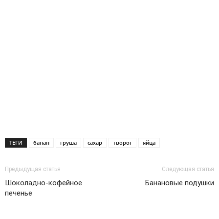
ТЕГИ
банан
груша
сахар
творог
яйца
Предыдущая статья
Следующая статья
Шоколадно-кофейное
Банановые подушки
печенье