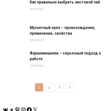
Как правильно выбрать листовой чай
06/12/2021
Мускатный орех – происхождение,
применение, свойства
03/10/2021
Фаршемешалки – серьезный подход к
работе
01/09/2021
1
2
3
ВКонтакте
Telegram
Pinterest
Instagram
Facebook
X