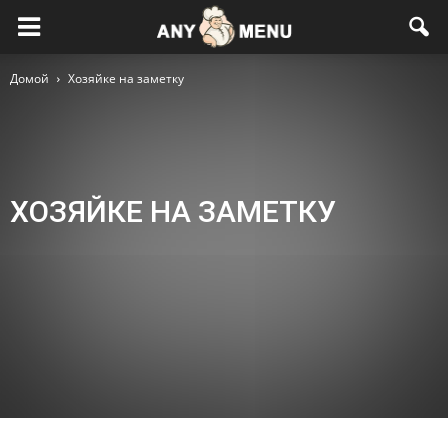
Домой
Хозяйке на заметку
ХОЗЯЙКЕ НА ЗАМЕТКУ
Блюда к завтраку
Вторые блюда
Выпечка
Гарниры
День Влюбленных
Десерты
Детское меню
Диеты
Консервирование
Кухни народов мира
Летнее меню
Масленичная неделя
Меню на каждый день
Напитки
Новогоднее меню
Пасхальное меню
Первые блюда
Постное меню
Правильное питание
Праздничное меню
Продукты и ингредиенты
Рецепты для мультиварки
Рецепты красоты и здоровья
Салаты и закуски
Соусы