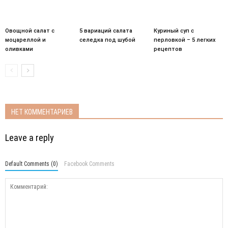
Овощной салат с
5 вариаций салата
Куриный суп с
моцареллой и
селедка под шубой
перловкой – 5 легких
оливками
рецептов
НЕТ КОММЕНТАРИЕВ
Leave a reply
Default Comments (0)
Facebook Comments