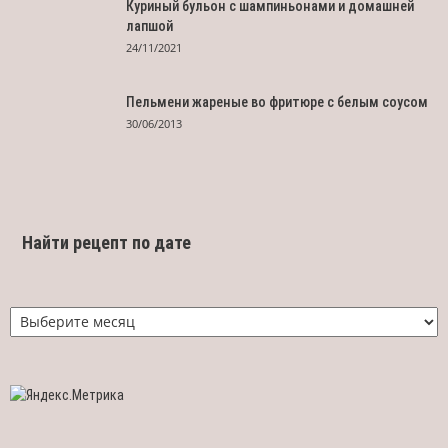
Куриный бульон с шампиньонами и домашней
лапшой
24/11/2021
Пельмени жареные во фритюре с белым соусом
30/06/2013
Найти рецепт по дате
Найти
рецепт
по
дате