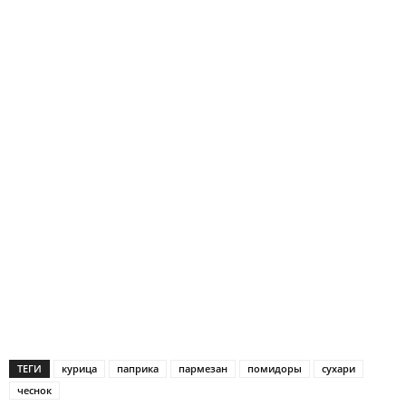
ТЕГИ
курица
паприка
пармезан
помидоры
сухари
чеснок