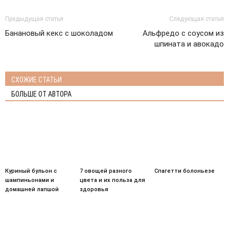
Предыдущая статья
Следующая статья
Банановый кекс с шоколадом
Альфредо с соусом из
шпината и авокадо
СХОЖИЕ СТАТЬИ
БОЛЬШЕ ОТ АВТОРА
Куриный бульон с
7 овощей разного
Спагетти болоньезе
шампиньонами и
цвета и их польза для
домашней лапшой
здоровья