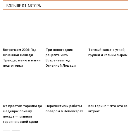
БОЛЬШЕ ОТ АВТОРА
Встречаем 2026: Год
Три новогодних
Теплый салат с уткой,
Огненной Лошади.
рецепта 2026:
грушей и козьим сыром
Тренды, меню и магия
Встречаем год
подготовки
Огненной Лошади
От простой тарелки до
Перспективы работы
Кейтеринг – что это за
шедевра: почему
поваром в Чебоксарах
штука?
посуда — главная
героиня вашей кухни