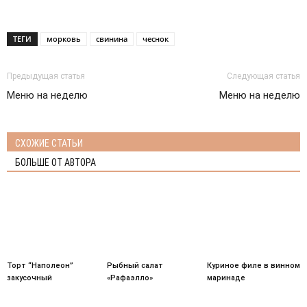
ТЕГИ
морковь
свинина
чеснок
Предыдущая статья
Следующая статья
Меню на неделю
Меню на неделю
СХОЖИЕ СТАТЬИ
БОЛЬШЕ ОТ АВТОРА
Торт “Наполеон”
Рыбный салат
Куриное филе в винном
закусочный
«Рафаэлло»
маринаде