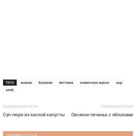
ТЕГИ
ананас
базилик
ветчина
сливочное масло
сыр
хлеб
Предыдущая статья
Следующая статья
Суп-пюре из кислой капусты
Овсяное печенье с яблоками
СХОЖИЕ СТАТЬИ