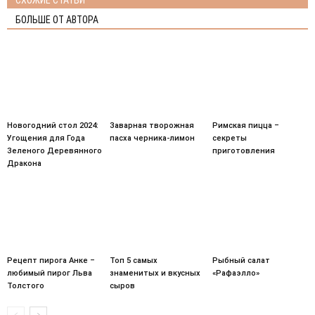
БОЛЬШЕ ОТ АВТОРА
Новогодний стол 2024:
Заварная творожная
Римская пицца –
Угощения для Года
пасха черника-лимон
секреты
Зеленого Деревянного
приготовления
Дракона
Рецепт пирога Анке –
Топ 5 самых
Рыбный салат
любимый пирог Льва
знаменитых и вкусных
«Рафаэлло»
Толстого
сыров