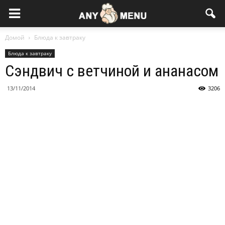
Домой
Блюда к завтраку
Блюда к завтраку
Сэндвич c ветчиной и ананасом
13/11/2014
3206