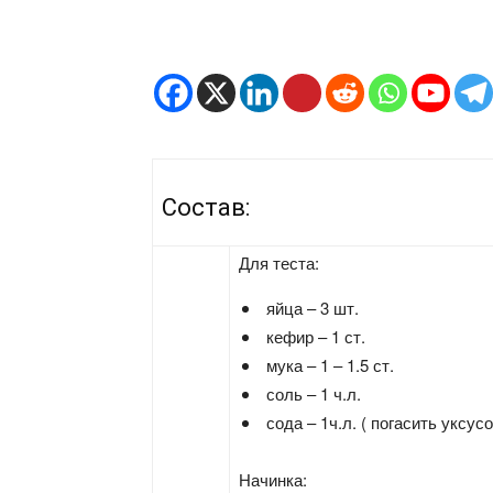
Состав:
Для теста:
яйца – 3 шт.
кефир – 1 ст.
мука – 1 – 1.5 ст.
соль – 1 ч.л.
сода – 1ч.л. ( погасить уксусо
Начинка: