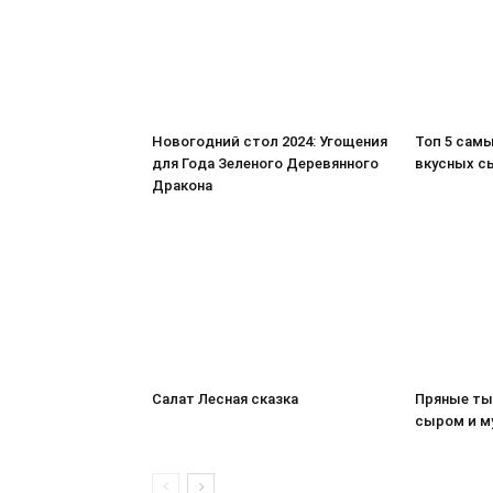
Новогодний стол 2024: Угощения
Топ 5 сам
для Года Зеленого Деревянного
вкусных с
Дракона
Салат Лесная сказка
Пряные ты
сыром и м