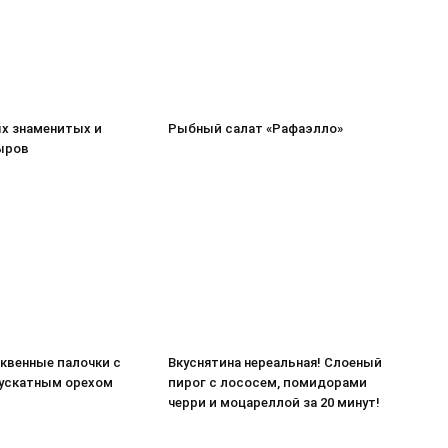
ых знаменитых и
Рыбный салат «Рафаэлло»
ыров
квенные палочки с
Вкуснятина нереальная! Слоеный
ускатным орехом
пирог с лососем, помидорами
черри и моцареллой за 20 минут!