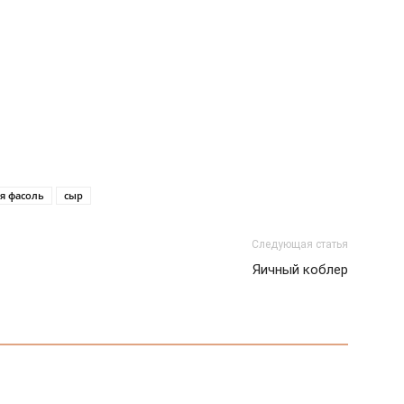
я фасоль
сыр
Следующая статья
Яичный коблер