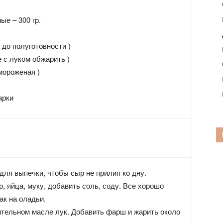
е – 300 гр.
 до полуготовности )
 с луком обжарить )
мороженая )
арки
ля выпечки, чтобы сыр не прилип ко дну.
, яйца, муку, добавить соль, соду. Все хорошо
ак на оладьи.
ительном масле лук. Добавить фарш и жарить около