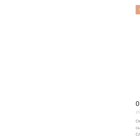
О
27
Ом
сы
Сл