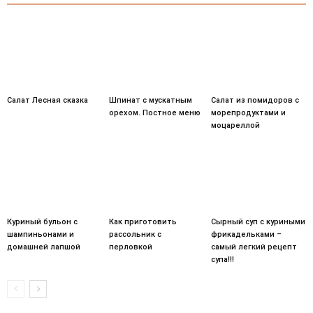
Салат Лесная сказка
Шпинат с мускатным
Салат из помидоров с
орехом. Постное меню
морепродуктами и
моцареллой
Куриный бульон с
Как приготовить
Сырный суп с куриными
шампиньонами и
рассольник с
фрикадельками –
домашней лапшой
перловкой
самый легкий рецепт
супа!!!