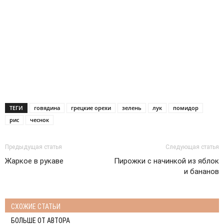
ТЕГИ
говядина
грецкие орехи
зелень
лук
помидор
рис
чеснок
Предыдущая статья
Следующая статья
Жаркое в рукаве
Пирожки с начинкой из яблок
и бананов
СХОЖИЕ СТАТЬИ
БОЛЬШЕ ОТ АВТОРА