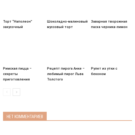
Торт “Наполеон”
Шоколадно-малиновый
Заварная творожная
закусочный
муссовый торт
пасха черника-лимон
Римская пицца –
Рецепт пирога Анке –
Рулет из утки с
секреты
любимый пирог Льва
беконом
приготовления
Толстого
НЕТ КОММЕНТАРИЕВ