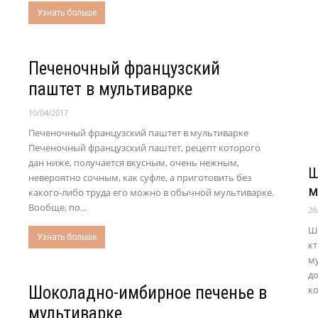
Узнать больше
Печеночный французский
паштет в мультиварке
10/04/2017
Печеночный французский паштет в мультиварке
Печеночный французский паштет, рецепт которого
дан ниже, получается вкусным, очень нежным,
Ш
невероятно сочным, как суфле, а приготовить без
м
какого-либо труда его можно в обычной мультиварке.
Вообще, по...
28
Ш
Узнать больше
кт
му
д
Шоколадно-имбирное печенье в
ко
мультиварке