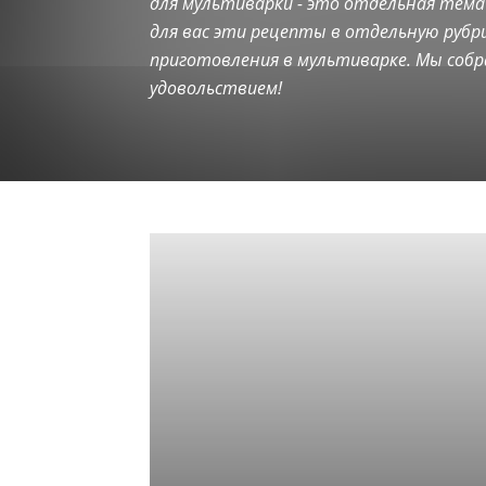
для мультиварки - это отдельная тема
Продукты и ингредиенты
Рецепты для мультиварки
для вас эти рецепты в отдельную рубр
Хозяйке на заметку
приготовления в мультиварке. Мы собр
удовольствием!