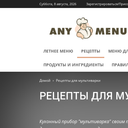
Суббота, 8 августа, 2026
Зарегистрироваться/Прис
ЛЕТНЕЕ МЕНЮ
РЕЦЕПТЫ
МЕНЮ ДЛ
ПРОДУКТЫ И ИНГРЕДИЕНТЫ
ПРАВИ
Домой
Рецепты для мультиварки
РЕЦЕПТЫ ДЛЯ М
Блюда к завтраку
Вторые блюда
Выпечка
Гар
Консервирование
Кухни народов мира
Летнее 
Кухонный прибор "мультиварка" своим п
Новогоднее меню
Пасхальное меню
Первые блю