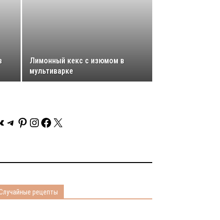
в
Лимонный кекс с изюмом в
мультиварке
Контакте
Telegram
Pinterest
Instagram
Facebook
X
Случайные рецепты