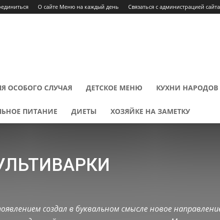
оединиться
О сайте Меню на каждый день
Связаться с администрацией сайта
Я ОСОБОГО СЛУЧАЯ
ДЕТСКОЕ МЕНЮ
КУХНИ НАРОДОВ
ЛЬНОЕ ПИТАНИЕ
ДИЕТЫ
ХОЗЯЙКЕ НА ЗАМЕТКУ
УЛЬТИВАРКИ
ниры
День Влюбленных
Десерты
Детское меню
Диеты
меню
Масленичная неделя
Меню на каждый день
Напитки
оявлением создал в буквальном смысле новое направление
да
Постное меню
Правильное питание
Праздничное меню