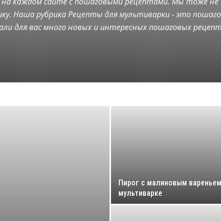
 на каждом сайте с пошаговыми рецептами. Мы тоже не 
Рецепты красоты и здоровья
Салаты и закуски
Соусы
ику. Наша рубрика Рецепты для мультиварки - это пошаг
али для вас много новых и интересных пошаговых рецепто
Пирог с малиновым вареньем
мультиварке