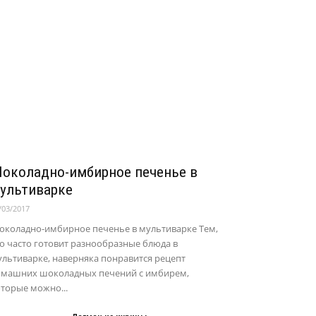
околадно-имбирное печенье в
ультиварке
/03/2017
околадно-имбирное печенье в мультиварке Тем,
о часто готовит разнообразные блюда в
льтиварке, наверняка понравится рецепт
омашних шоколадных печений с имбирем,
торые можно...