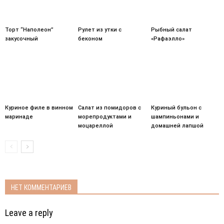
Торт “Наполеон”
Рулет из утки с
Рыбный салат
закусочный
беконом
«Рафаэлло»
Куриное филе в винном
Салат из помидоров с
Куриный бульон с
маринаде
морепродуктами и
шампиньонами и
моцареллой
домашней лапшой
НЕТ КОММЕНТАРИЕВ
Leave a reply